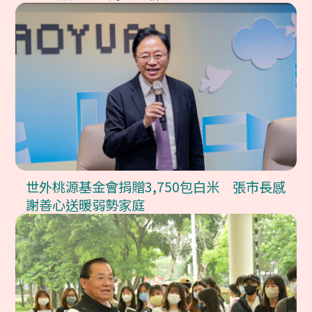
世外桃源基金會捐贈3,750包白米 張市長感
謝善心送暖弱勢家庭