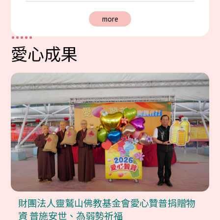
more
愛心成果
財團法人靈鷲山佛教基金會愛心贊普捐贈物
資 普施安世、為弱勢祈福