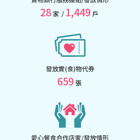
28
1,449
家
/
戶
發放實(食)物代券
659
張
愛心餐食合作店家/發放情形