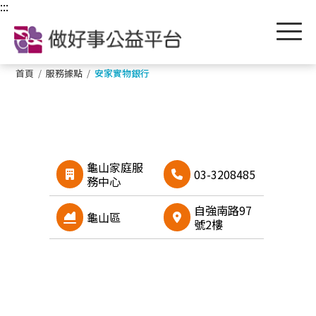
跳到主要內容區塊
:::
首頁
/
服務據點
/
安家實物銀行
龜山家庭服
03-3208485
務中心
自強南路97
龜山區
號2樓