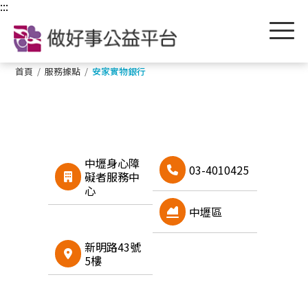
跳到主要內容區塊
:::
首頁
/
服務據點
/
安家實物銀行
中壢身心障
03-4010425
礙者服務中
心
中壢區
新明路43號
5樓