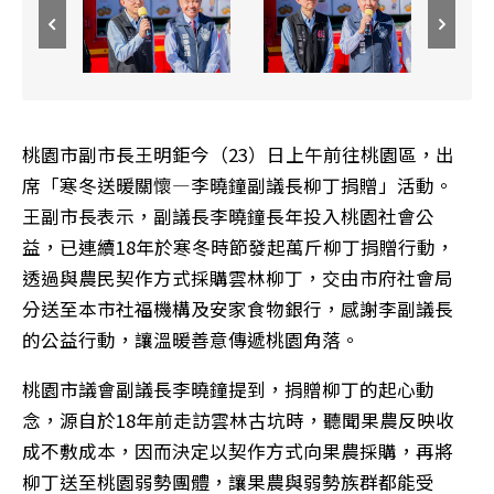
桃園市副市長王明鉅今（23）日上午前往桃園區，出
席「寒冬送暖關懷—李曉鐘副議長柳丁捐贈」活動。
王副市長表示，副議長李曉鐘長年投入桃園社會公
益，已連續18年於寒冬時節發起萬斤柳丁捐贈行動，
透過與農民契作方式採購雲林柳丁，交由市府社會局
分送至本市社福機構及安家食物銀行，感謝李副議長
的公益行動，讓溫暖善意傳遞桃園角落。
桃園市議會副議長李曉鐘提到，捐贈柳丁的起心動
念，源自於18年前走訪雲林古坑時，聽聞果農反映收
成不敷成本，因而決定以契作方式向果農採購，再將
柳丁送至桃園弱勢團體，讓果農與弱勢族群都能受