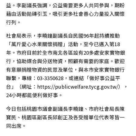
益。李副議長強調，公益需要更多人共同參與，期盼
藉由活動拋磚引玉，吸引更多社會善心力量投入關懷
行列。
社會局表示，李曉鐘副議長自民國96年起持續推動
「萬斤愛心水果關懷捐贈」活動，至今已邁入第18
年。市府目前於全市南北各區設有20多處安家實物銀
行，協助媒合與分送物資，照顧有需要的家庭。歡迎
有意願捐贈物資的民眾及單位，與本市安家實物銀行
聯繫，專線：03-3350628，或連結「做好事公益平
台」（網址：https://publicwelfare.tycg.gov.tw/），
24小時都能便利做好事。
今日包括桃園市議會副議長李曉鐘、市府社會局長陳
寶民、桃園區副區長邱創正及各受贈單位代表等皆一
同出席。