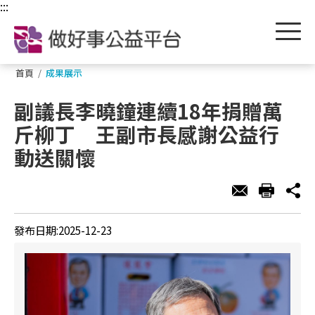
跳到主要內容區塊
:::
首頁
/
成果展示
副議長李曉鐘連續18年捐贈萬
斤柳丁 王副市長感謝公益行
動送關懷
發布日期:2025-12-23